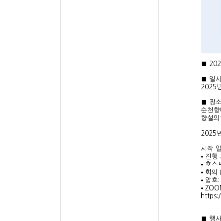
■ 2
■ 일
2025년
■ 장
순천향
향설의
202
시작 일
⦁ 진행
⦁ 호스
⦁ 회의 
⦁ 암호:
⦁ ZO
https
■ 행사