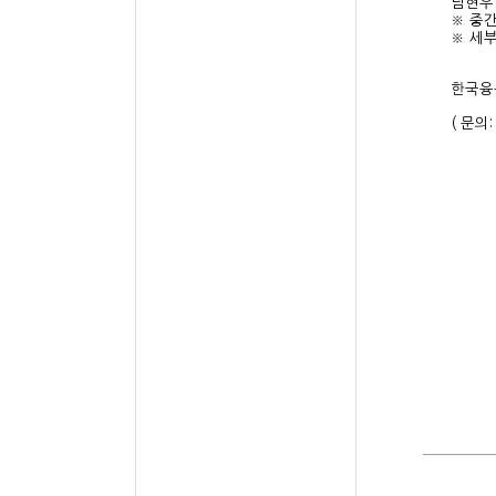
남현우
※ 중간
※ 세
한국융
( 문의: