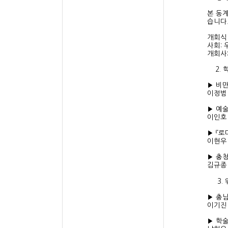
본 동
습니다
개회식 1
사회:
개회사
2. 학
▶ 비
이정범
▶ 예
이인호
▶ 『
이현우
▶ 충
김규종
3. 워
▶ 충
이기진
▶ 학