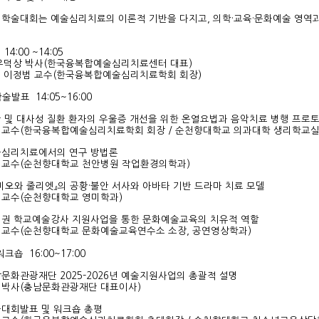
계학술대회는 예술심리치료의 이론적 기반을 다지고, 의학·교육·문화예술 영역
.
4:00 ~14:05
 우덕상 박사(한국융복합예술심리치료센터 대표)
: 이정범 교수(한국융복합예술심리치료학회 회장)
술발표 14:05~16:00
만 및 대사성 질환 환자의 우울증 개선을 위한 온열요법과 음악치료 병행 프로
 교수(한국융복합예술심리치료학회 회장 / 순천향대학교 의과대학 생리학교실
술심리치료에서의 연구 방법론
 교수(순천향대학교 천안병원 작업환경의학과)
로미오와 줄리엣』의 공황·불안 서사와 아바타 기반 드라마 치료 모델
 교수(순천향대학교 영미학과)
청권 학교예술강사 지원사업을 통한 문화예술교육의 치유적 역할
 교수(순천향대학교 문화예술교육연수소 소장, 공연영상학과)
크숍 16:00~17:00
남문화관광재단 2025–2026년 예술지원사업의 총괄적 설명
 박사(충남문화관광재단 대표이사)
술대회발표 및 워크숍 총평